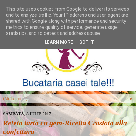
This site uses cookies from Google to deliver its services
and to analyze traffic. Your IP address and user-agent are
shared with Google along with performance and security
metrics to ensure quality of service, generate usage
statistics, and to detect and address abuse.
LEARN MORE
GOT IT
▼
SÂMBĂTĂ, 8 IULIE 2017
Reteta tartă cu gem-Ricetta Crostata alla
confettura