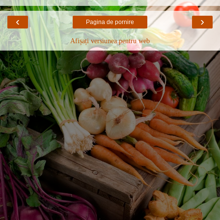
‹
›
Pagina de pornire
Afișați versiunea pentru web