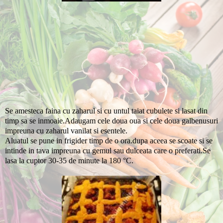
Se amesteca faina cu zaharul si cu untul taiat cubulete si lasat din
timp sa se inmoaie.Adaugam cele doua oua si cele doua galbenusuri
impreuna cu zaharul vanilat si esentele.
Aluatul se pune in frigider timp de o ora.dupa aceea se scoate si se
intinde in tava impreuna cu gemul sau dulceata care o preferati.Se
lasa la cuptor 30-35 de minute la 180 °C.