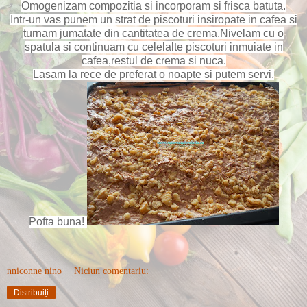
Omogenizam compozitia si incorporam si frisca batuta.
Intr-un vas punem un strat de piscoturi insiropate in cafea si
turnam jumatate din cantitatea de crema.
Nivelam cu o
spatula si continuam cu celelalte piscoturi inmuiate in
cafea,restul de crema si nuca.
Lasam la rece de preferat o noapte si putem servi.
Pofta buna!
nniconne nino
Niciun comentariu:
Distribuiți