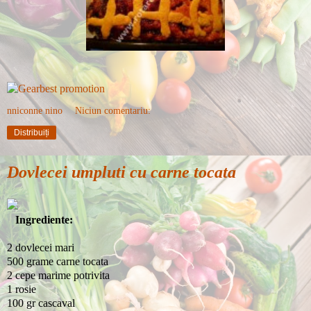
nniconne nino
Niciun comentariu:
Distribuiți
Dovlecei umpluti cu carne tocata
Ingrediente:
2 dovlecei mari
500 grame carne tocata
2 cepe marime potrivita
1 rosie
100 gr cascaval