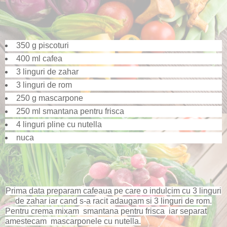
350 g piscoturi
400 ml cafea
3 linguri de zahar
3 linguri de rom
250 g mascarpone
250 ml smantana pentru frisca
4 linguri pline cu nutella
nuca
Prima data preparam cafeaua pe care o indulcim cu 3 linguri
de zahar iar cand s-a racit adaugam si 3 linguri de rom.
Pentru crema mixam smantana pentru frisca iar separat
amestecam mascarponele cu nutella.