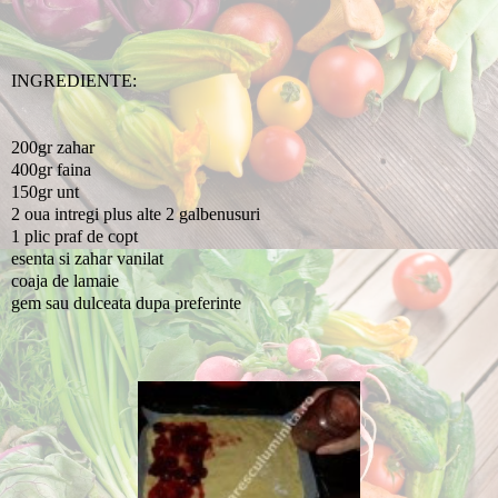
INGREDIENTE:
200gr zahar
400gr faina
150gr unt
2 oua intregi plus alte 2 galbenusuri
1 plic praf de copt
esenta si zahar vanilat
coaja de lamaie
gem sau dulceata dupa preferinte