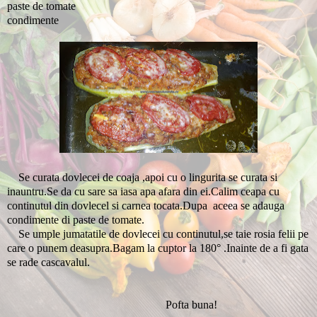
paste de tomate
condimente
Se curata dovlecei de coaja ,apoi cu o lingurita se curata si
inauntru.Se da cu sare sa iasa apa afara din ei.Calim ceapa cu
continutul din dovlecel si carnea tocata.Dupa aceea se adauga
condimente di paste de tomate.
Se umple jumatatile de dovlecei cu continutul,se taie rosia felii pe
care o punem deasupra.Bagam la cuptor la 180° .Inainte de a fi gata
se rade cascavalul.
Pofta buna!