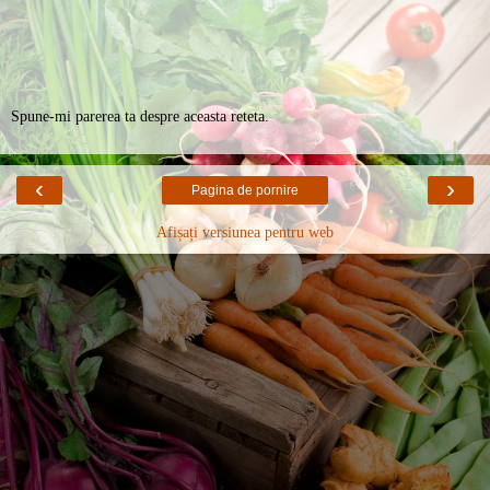
Spune-mi parerea ta despre aceasta reteta.
‹
›
Pagina de pornire
Afișați versiunea pentru web