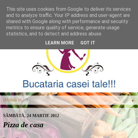
This site uses cookies from Google to deliver its services
and to analyze traffic. Your IP address and user-agent are
shared with Google along with performance and security
metrics to ensure quality of service, generate usage
statistics, and to detect and address abuse.
LEARN MORE
GOT IT
▼
SÂMBĂTĂ, 24 MARTIE 2012
Pizza de casa