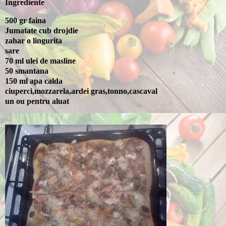
Ingrediente
500 gr faina
Jumatate cub drojdie
zahar o lingurita
sare
70 ml ulei de masline
50 smantana
150 ml apa calda
ciuperci,mozzarela,ardei gras,tonno,cascaval
un ou pentru aluat